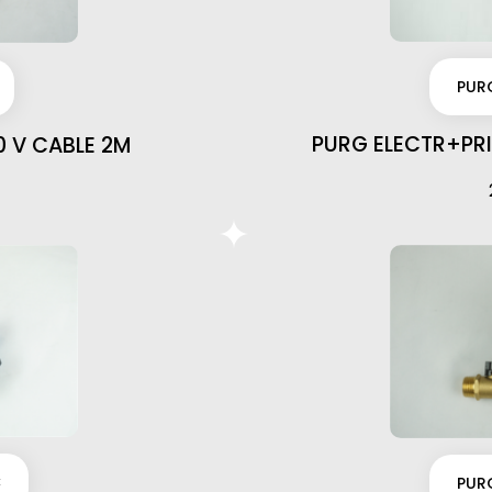
PURG
PURG ELECTR+PRI
0 V CABLE 2M
C
PUR