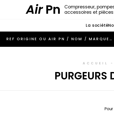
Air
Pn
Compresseur, pompes 
accessoires et pièce
La société
No
ACCUEIL
PURGEURS D
Pour 