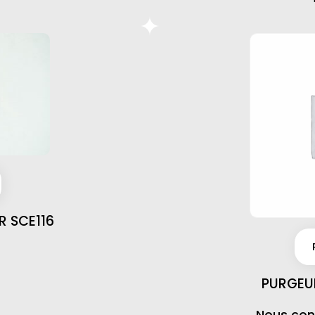
R SCE116
PURGEU