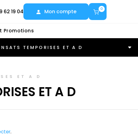
0
9 62 19 04
Mon compte
et Promotions
NSATS TEMPORISES ET A D
SES ET A D
ISES ET A D
cter
.