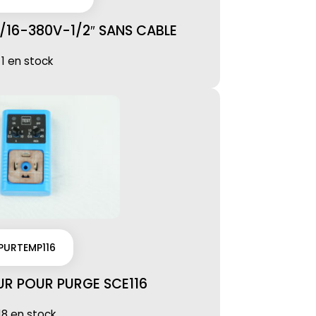
1/16-380V-1/2″ SANS CABLE
1 en stock
PURTEMP116
R POUR PURGE SCE116
18 en stock