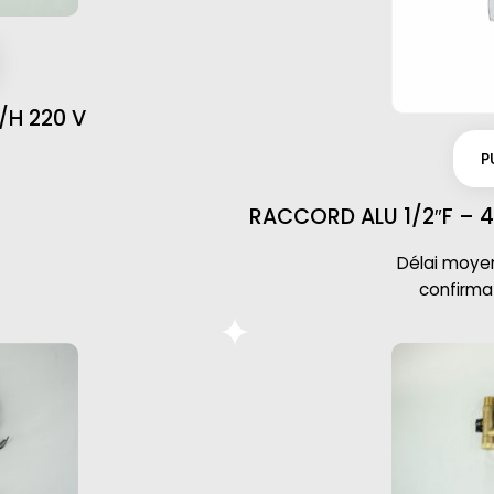
/H 220 V
P
RACCORD ALU 1/2″F – 
Délai moyen 
confirm