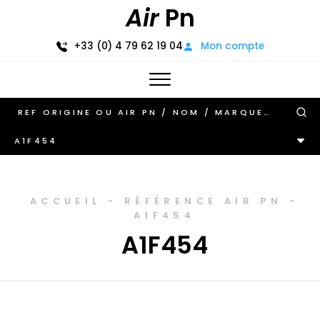
Air
Pn
+33 (0) 4 79 62 19 04
Mon compte
A1F454
ACCUEIL
-
RÉFÉRENCE AIR PN
-
A1F454
A1F454