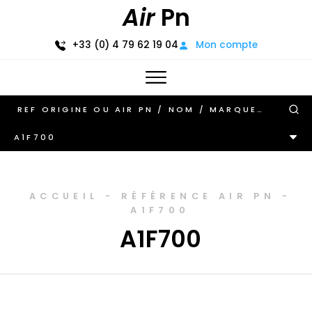
Air
Pn
+33 (0) 4 79 62 19 04
Mon compte
A1F700
ACCUEIL
-
RÉFÉRENCE AIR PN
-
A1F700
A1F700