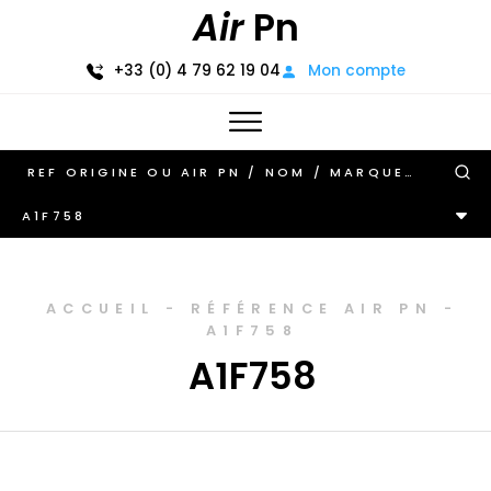
Air
Pn
+33 (0) 4 79 62 19 04
Mon compte
A1F758
ACCUEIL
-
RÉFÉRENCE AIR PN
-
A1F758
A1F758