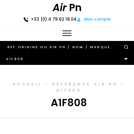
Air
Pn
+33 (0) 4 79 62 19 04
Mon compte
A1F808
ACCUEIL
-
RÉFÉRENCE AIR PN
-
A1F808
A1F808