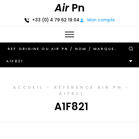
Air
Pn
+33 (0) 4 79 62 19 04
Mon compte
A1F821
ACCUEIL
-
RÉFÉRENCE AIR PN
-
A1F821
A1F821