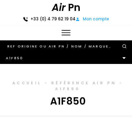
Air
Pn
+33 (0) 4 79 62 19 04
Mon compte
A1F850
ACCUEIL
-
RÉFÉRENCE AIR PN
-
A1F850
A1F850