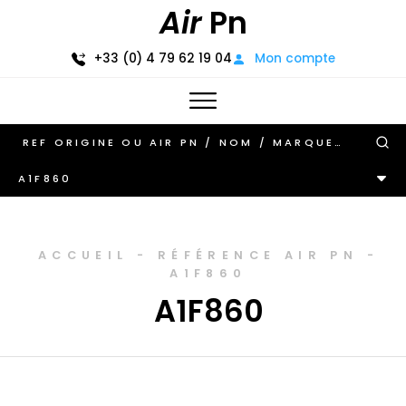
Air
Pn
+33 (0) 4 79 62 19 04
Mon compte
A1F860
ACCUEIL
-
RÉFÉRENCE AIR PN
-
A1F860
A1F860