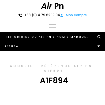
Air
Pn
+33 (0) 4 79 62 19 04
Mon compte
A1F894
ACCUEIL
-
RÉFÉRENCE AIR PN
-
A1F894
A1F894