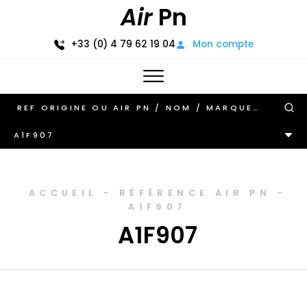
Air
Pn
+33 (0) 4 79 62 19 04
Mon compte
A1F907
ACCUEIL
-
RÉFÉRENCE AIR PN
-
A1F907
A1F907