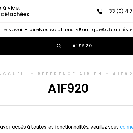
à vide, 
+33 (0) 4 7
s détachées
tre savoir-faire
Nos solutions
Boutique
Actualités 
A1F920
ACCUEIL
-
RÉFÉRENCE AIR PN
-
A1F9
A1F920
avoir accès à toutes les fonctionnalités, veuillez vous
conne