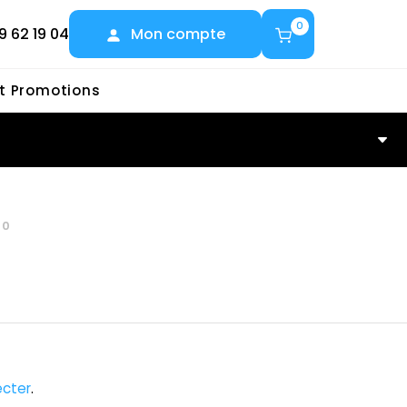
0
9 62 19 04
Mon compte
et Promotions
20
cter
.