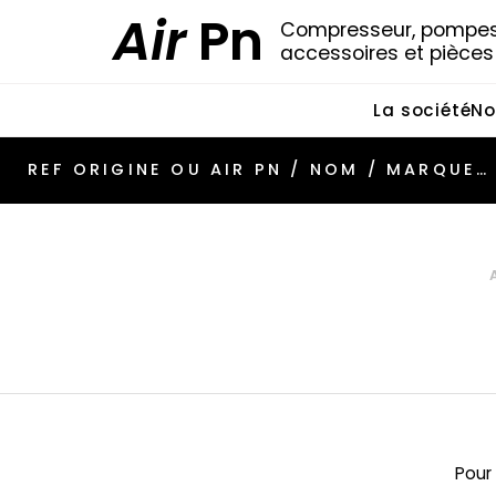
Air
Pn
Compresseur, pompes 
accessoires et pièce
La société
No
Pour 