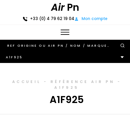
Air
Pn
+33 (0) 4 79 62 19 04
Mon compte
A1F925
ACCUEIL
-
RÉFÉRENCE AIR PN
-
A1F925
A1F925