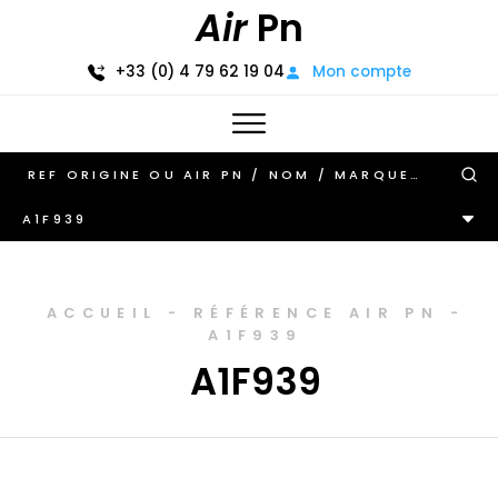
Air
Pn
+33 (0) 4 79 62 19 04
Mon compte
A1F939
ACCUEIL
-
RÉFÉRENCE AIR PN
-
A1F939
A1F939