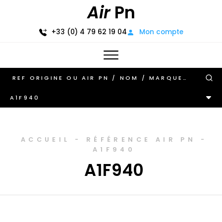
Air
Pn
+33 (0) 4 79 62 19 04
Mon compte
A1F940
ACCUEIL
-
RÉFÉRENCE AIR PN
-
A1F940
A1F940