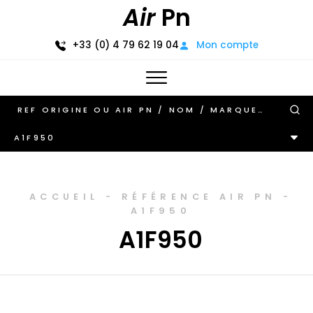
Air
Pn
+33 (0) 4 79 62 19 04
Mon compte
A1F950
ACCUEIL
-
RÉFÉRENCE AIR PN
-
A1F950
A1F950