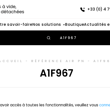
à vide, 
+33 (0) 4 7
s détachées
tre savoir-faire
Nos solutions
Boutique
Actualités 
A1F967
ACCUEIL
-
RÉFÉRENCE AIR PN
-
A1F9
A1F967
avoir accès à toutes les fonctionnalités, veuillez vous
conne