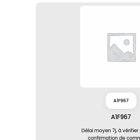
A1F967
A1F967
Délai moyen 7j, à vérifier
confirmation de co