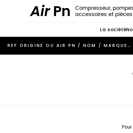
Air
Pn
Compresseur, pompes 
accessoires et pièce
La société
No
Pour 