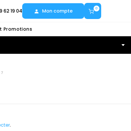
0
9 62 19 04
Mon compte
et Promotions
67
cter
.