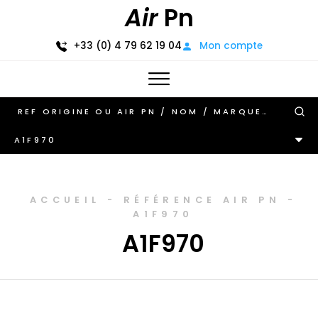
Air
Pn
+33 (0) 4 79 62 19 04
Mon compte
A1F970
ACCUEIL
-
RÉFÉRENCE AIR PN
-
A1F970
A1F970