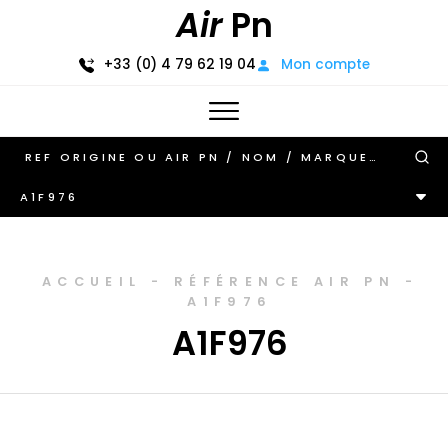
Air
Pn
+33 (0) 4 79 62 19 04
Mon compte
A1F976
ACCUEIL
-
RÉFÉRENCE AIR PN
-
A1F976
A1F976