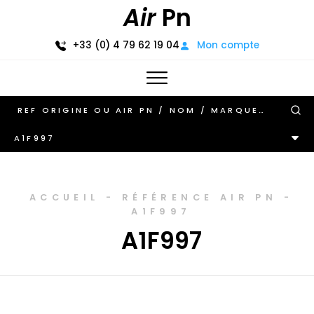
Air
Pn
+33 (0) 4 79 62 19 04
Mon compte
A1F997
ACCUEIL
-
RÉFÉRENCE AIR PN
-
A1F997
A1F997