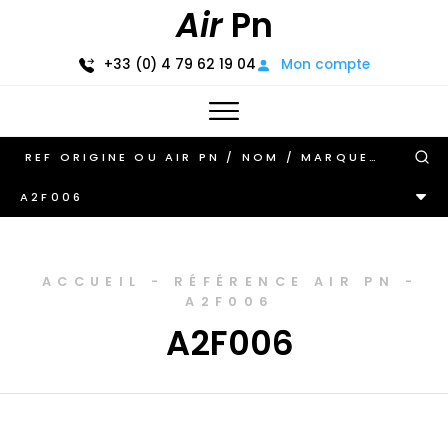
Air
Pn
+33 (0) 4 79 62 19 04
Mon compte
A2F006
ACCUEIL
-
RÉFÉRENCE AIR PN
-
A2F006
A2F006