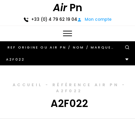
Air
Pn
+33 (0) 4 79 62 19 04
Mon compte
A2F022
ACCUEIL
-
RÉFÉRENCE AIR PN
-
A2F022
A2F022