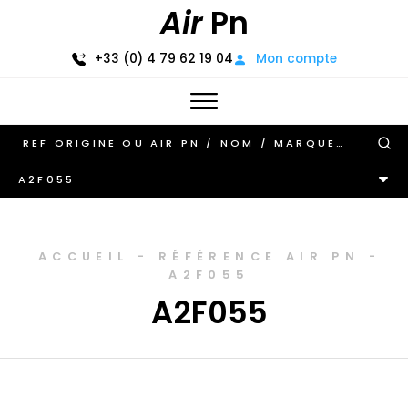
Air
Pn
+33 (0) 4 79 62 19 04
Mon compte
A2F055
ACCUEIL
-
RÉFÉRENCE AIR PN
-
A2F055
A2F055