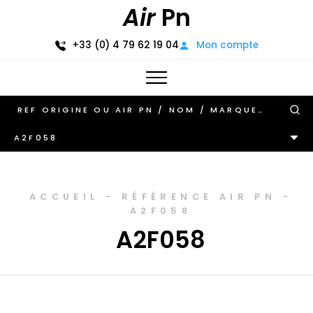
Air
Pn
+33 (0) 4 79 62 19 04
Mon compte
A2F058
ACCUEIL
-
RÉFÉRENCE AIR PN
-
A2F058
A2F058