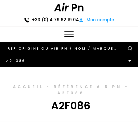
Air
Pn
+33 (0) 4 79 62 19 04
Mon compte
A2F086
ACCUEIL
-
RÉFÉRENCE AIR PN
-
A2F086
A2F086