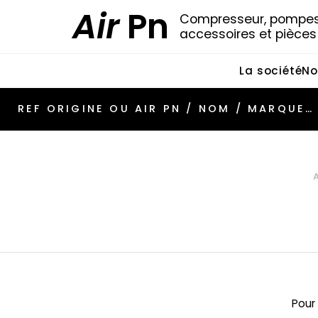
Air
Pn
Compresseur, pompes 
accessoires et pièce
La société
No
Pour 