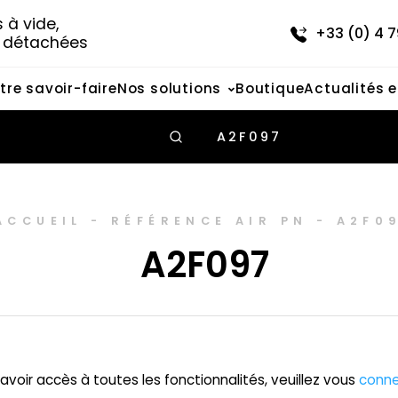
à vide, 
+33 (0) 4 7
s détachées
tre savoir-faire
Nos solutions
Boutique
Actualités 
A2F097
ACCUEIL
-
RÉFÉRENCE AIR PN
-
A2F0
A2F097
avoir accès à toutes les fonctionnalités, veuillez vous
conne