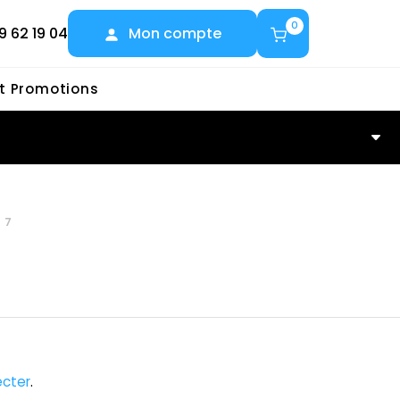
0
9 62 19 04
Mon compte
et Promotions
97
cter
.