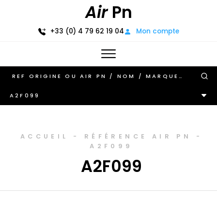
Air
Pn
+33 (0) 4 79 62 19 04
Mon compte
A2F099
ACCUEIL
-
RÉFÉRENCE AIR PN
-
A2F099
A2F099