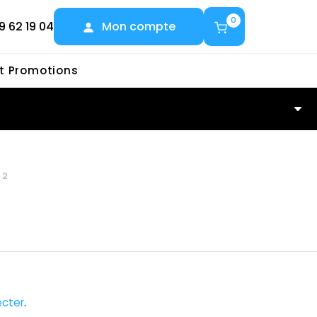
0
9 62 19 04
Mon compte
et Promotions
42
cter
.