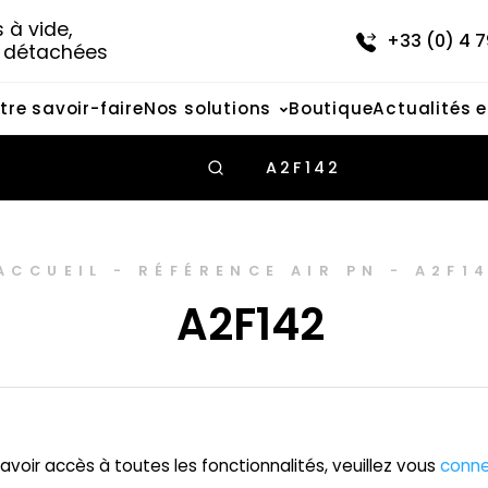
à vide, 
+33 (0) 4 7
s détachées
tre savoir-faire
Nos solutions
Boutique
Actualités 
A2F142
ACCUEIL
-
RÉFÉRENCE AIR PN
-
A2F1
A2F142
avoir accès à toutes les fonctionnalités, veuillez vous
conne