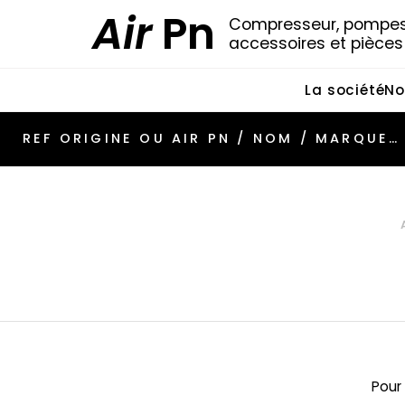
Air
Pn
Compresseur, pompes 
accessoires et pièce
La société
No
Pour 