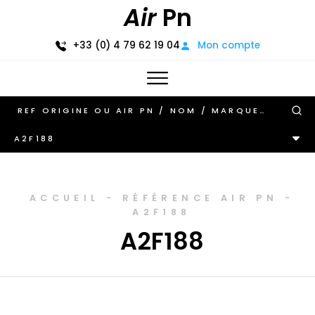
Air
Pn
+33 (0) 4 79 62 19 04
Mon compte
A2F188
ACCUEIL
-
RÉFÉRENCE AIR PN
-
A2F188
A2F188