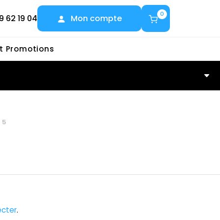
0
9 62 19 04
Mon compte
et Promotions
45
cter
.