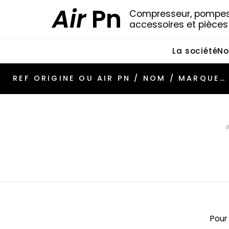
Air
Pn
Compresseur, pompes 
accessoires et pièce
La société
No
Pour 