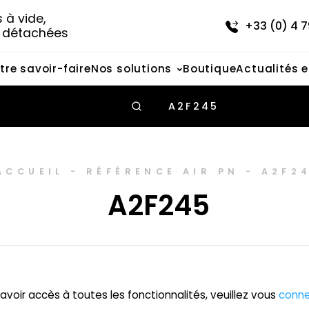
à vide, 
+33 (0) 4 7
s détachées
tre savoir-faire
Nos solutions
Boutique
Actualités 
A2F245
ACCUEIL
-
RÉFÉRENCE AIR PN
-
A2F2
A2F245
avoir accès à toutes les fonctionnalités, veuillez vous
conne