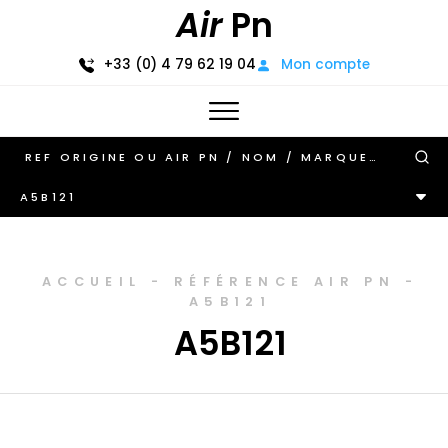
Air
Pn
+33 (0) 4 79 62 19 04
Mon compte
A5B121
ACCUEIL
-
RÉFÉRENCE AIR PN
-
A5B121
A5B121