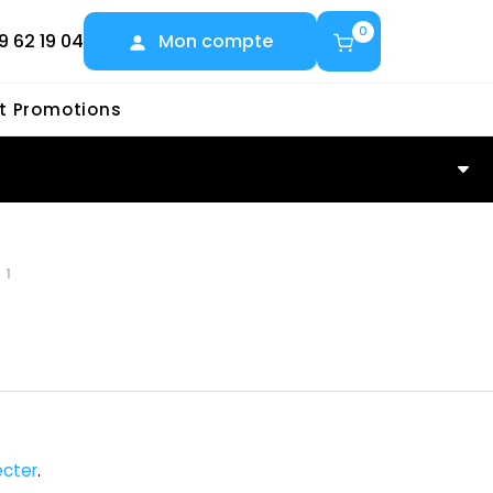
0
9 62 19 04
Mon compte
et Promotions
71
cter
.