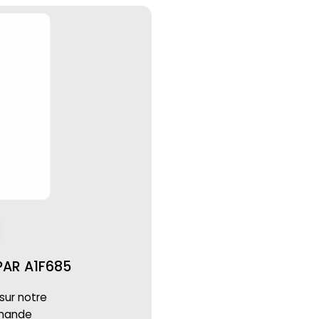
PAR A1F685
 sur notre
mmande