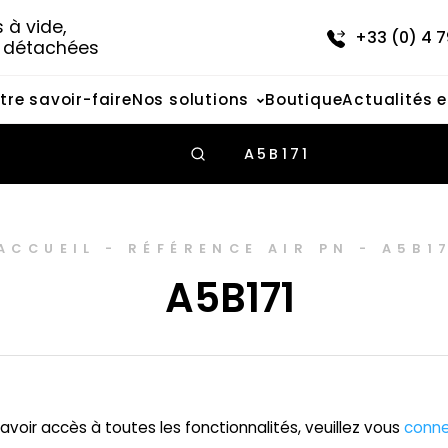
à vide, 
+33 (0) 4 7
s détachées
tre savoir-faire
Nos solutions
Boutique
Actualités 
A5B171
ACCUEIL
-
RÉFÉRENCE AIR PN
-
A5B1
A5B171
avoir accès à toutes les fonctionnalités, veuillez vous
conne