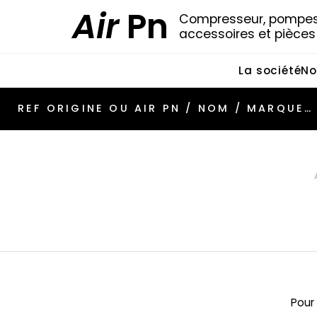
Air
Pn
Compresseur, pompes 
accessoires et pièce
La société
No
Pour 