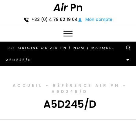
Air
Pn
+33 (0) 4 79 62 19 04
Mon compte
A5D245/D
ACCUEIL
-
RÉFÉRENCE AIR PN
-
A5D245/D
A5D245/D