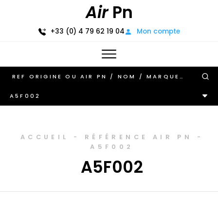
Air
Pn
+33 (0) 4 79 62 19 04
Mon compte
A5F002
ACCUEIL
-
RÉFÉRENCE AIR PN
-
A5F002
A5F002