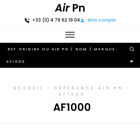
Air
Pn
+33 (0) 4 79 62 19 04
Mon compte
AF1000
ACCUEIL
-
RÉFÉRENCE AIR PN
-
AF1000
AF1000