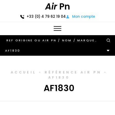
Air
Pn
+33 (0) 4 79 62 19 04
Mon compte
AF1830
ACCUEIL
-
RÉFÉRENCE AIR PN
-
AF1830
AF1830