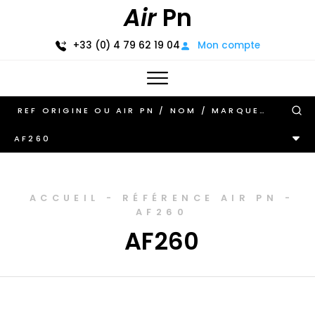
Air
Pn
+33 (0) 4 79 62 19 04
Mon compte
AF260
ACCUEIL
-
RÉFÉRENCE AIR PN
-
AF260
AF260