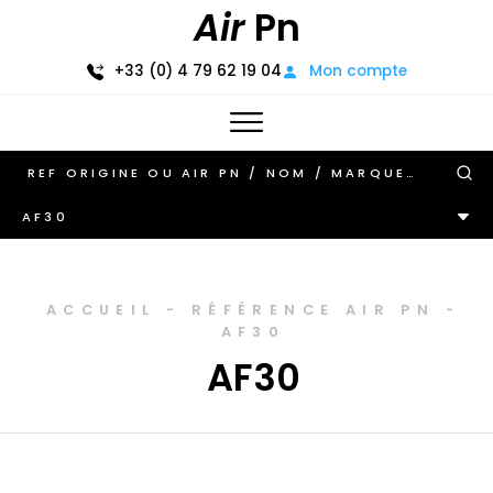
Air
Pn
+33 (0) 4 79 62 19 04
Mon compte
AF30
ACCUEIL
-
RÉFÉRENCE AIR PN
-
AF30
AF30