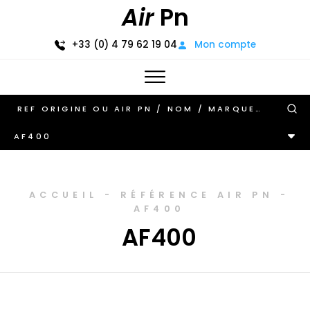
Air
Pn
+33 (0) 4 79 62 19 04
Mon compte
AF400
ACCUEIL
-
RÉFÉRENCE AIR PN
-
AF400
AF400