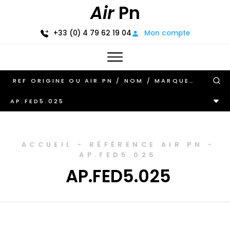
Air
Pn
+33 (0) 4 79 62 19 04
Mon compte
AP.FED5.025
ACCUEIL
-
RÉFÉRENCE AIR PN
-
AP.FED5.025
AP.FED5.025