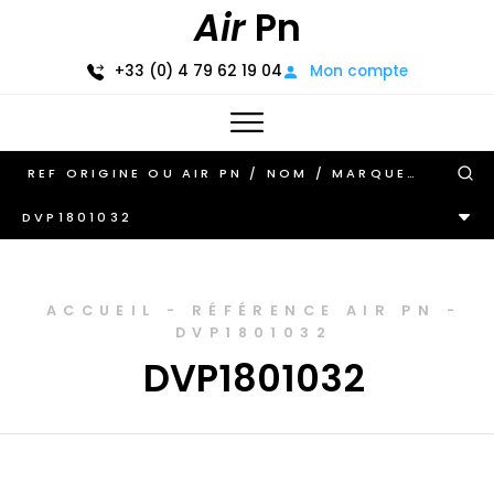
Air
Pn
+33 (0) 4 79 62 19 04
Mon compte
DVP1801032
ACCUEIL
-
RÉFÉRENCE AIR PN
-
DVP1801032
DVP1801032