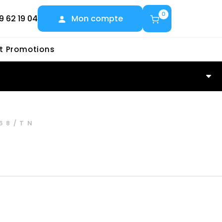
0
9 62 19 04
Mon compte
et Promotions
68/TN