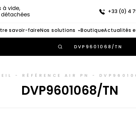
à vide, 
+33 (0) 4 7
s détachées
tre savoir-faire
Nos solutions
Boutique
Actualités 
DVP9601068/TN
EIL
-
RÉFÉRENCE AIR PN
-
DVP96010
DVP9601068/TN