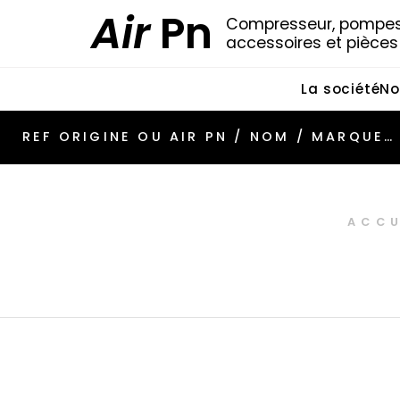
Air
Pn
Compresseur, pompes 
accessoires et pièce
La société
No
ACCU