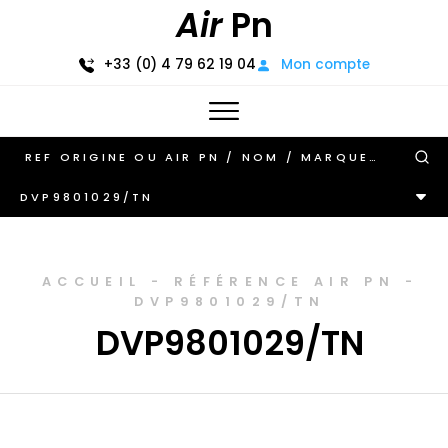
Air
Pn
+33 (0) 4 79 62 19 04
Mon compte
DVP9801029/TN
ACCUEIL
-
RÉFÉRENCE AIR PN
-
DVP9801029/TN
DVP9801029/TN