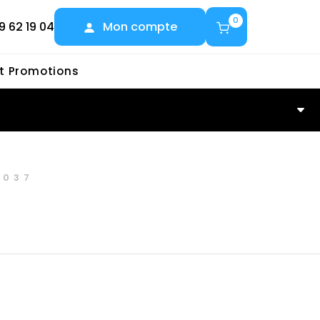
0
9 62 19 04
Mon compte
et Promotions
1037