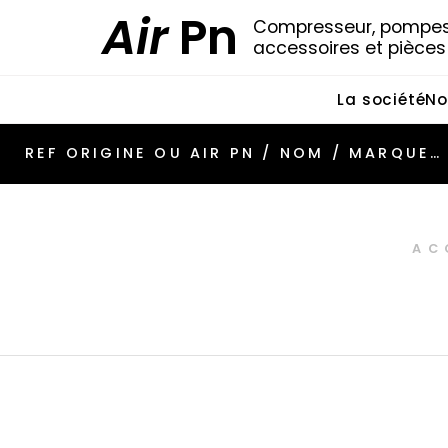
Air
Pn
Compresseur, pompes 
accessoires et pièce
La société
No
AC