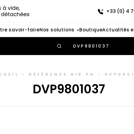
à vide, 
+33 (0) 4 7
s détachées
tre savoir-faire
Nos solutions
Boutique
Actualités 
DVP9801037
CUEIL
-
RÉFÉRENCE AIR PN
-
DVP980
DVP9801037