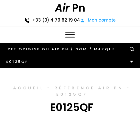
Air
Pn
+33 (0) 4 79 62 19 04
Mon compte
E0125QF
ACCUEIL
-
RÉFÉRENCE AIR PN
-
E0125QF
E0125QF