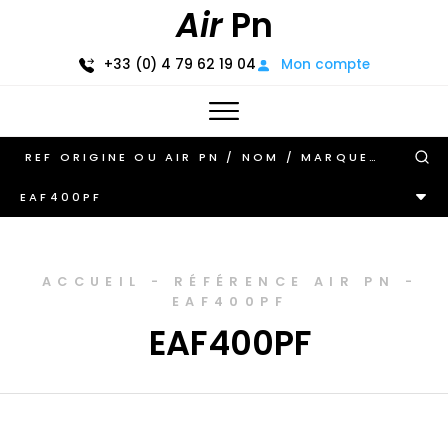
Air
Pn
+33 (0) 4 79 62 19 04
Mon compte
EAF400PF
ACCUEIL
-
RÉFÉRENCE AIR PN
-
EAF400PF
EAF400PF