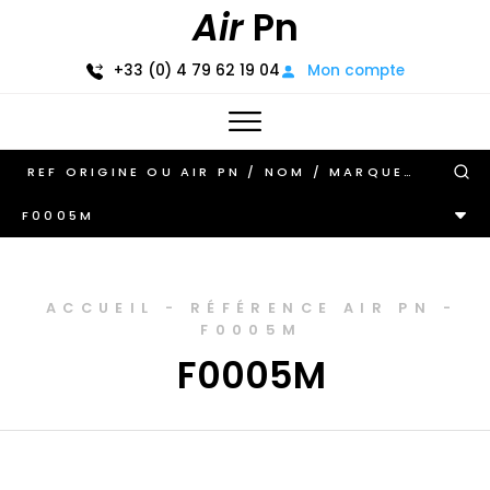
Air
Pn
+33 (0) 4 79 62 19 04
Mon compte
F0005M
ACCUEIL
-
RÉFÉRENCE AIR PN
-
F0005M
F0005M