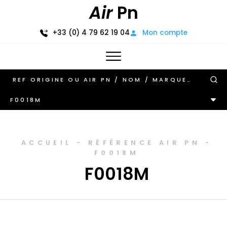
Air
Pn
+33 (0) 4 79 62 19 04
Mon compte
F0018M
ACCUEIL
-
RÉFÉRENCE AIR PN
-
F0018M
F0018M