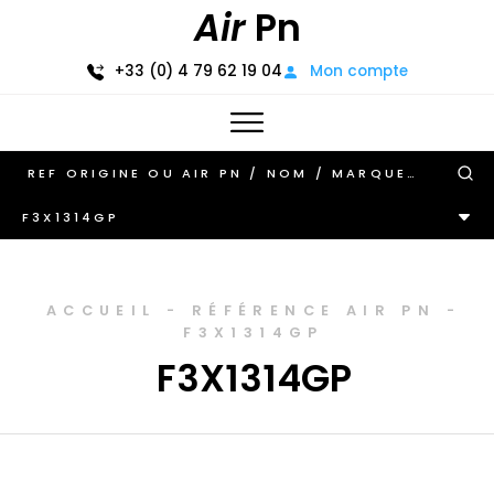
Air
Pn
+33 (0) 4 79 62 19 04
Mon compte
F3X1314GP
ACCUEIL
-
RÉFÉRENCE AIR PN
-
F3X1314GP
F3X1314GP