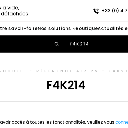
à vide, 
+33 (0) 4 7
s détachées
tre savoir-faire
Nos solutions
Boutique
Actualités 
F4K214
ACCUEIL
-
RÉFÉRENCE AIR PN
-
F4K2
F4K214
avoir accès à toutes les fonctionnalités, veuillez vous
conne