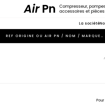
Air
Pn
Compresseur, pompes 
accessoires et pièce
La société
No
Pour 