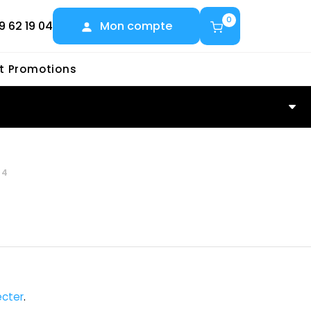
0
9 62 19 04
Mon compte
et Promotions
14
cter
.