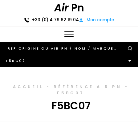
Air
Pn
+33 (0) 4 79 62 19 04
Mon compte
F5BC07
ACCUEIL
-
RÉFÉRENCE AIR PN
-
F5BC07
F5BC07